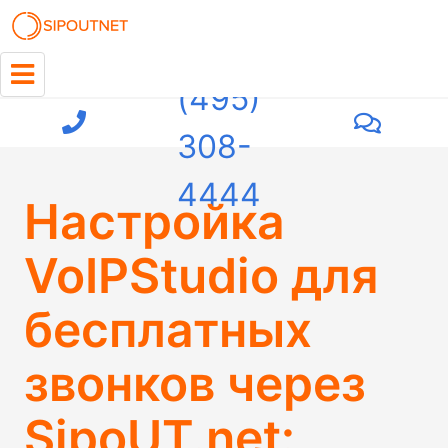
+7
(495)
308-
4444
Настройка
VoIPStudio для
бесплатных
звонков через
SipoUT.net: