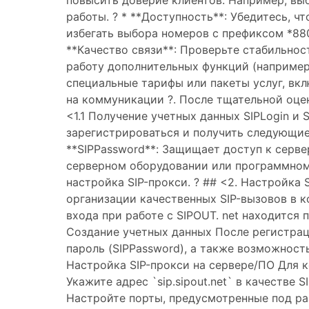
повысить доверие клиентов. Например, вы
работы. ? * **Доступность**: Убедитесь, 
избегать выбора номеров с префиксом *880
**Качество связи**: Проверьте стабильно
работу дополнительных функций (например,
специальные тарифы или пакеты услуг, вк
на коммуникации ?. После тщательной оце
<1.1 Получение учетных данных SIPLogin и 
зарегистрироваться и получить следующие д
**SIPPassword**: Защищает доступ к серве
серверном оборудовании или программном 
настройка SIP-прокси. ?️ ## <2. Настройка
организации качественных SIP-вызовов в ко
входа при работе с SIPOUT. net находится п
Создание учетных данных После регистраци
пароль (SIPPassword), а также возможност
Настройка SIP-прокси на сервере/ПО Для к
Укажите адрес `sip.sipout.net` в качестве
Настройте порты, предусмотренные под разн