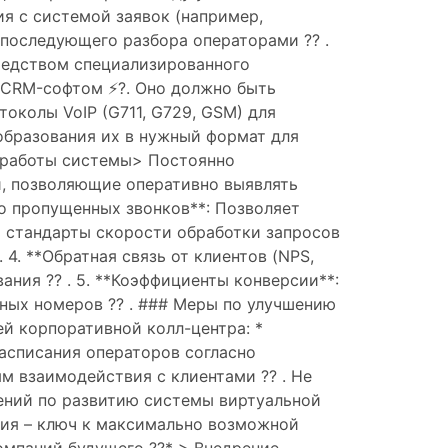
ия с системой заявок (например,
 последующего разбора операторами ?? .
редством специализированного
с CRM-софтом ⚡?. Оно должно быть
токолы VoIP (G711, G729, GSM) для
еобразования их в нужный формат для
г работы системы> Постоянно
, позволяющие оперативно выявлять
во пропущенных звонков**: Позволяет
ть стандарты скорости обработки запросов
 4. **Обратная связь от клиентов (NPS,
ния ?? . 5. **Коэффициенты конверсии**:
ных номеров ?? . ### Меры по улучшению
й корпоративной колл-центра: *
расписания операторов согласно
м взаимодействия с клиентами ?? . Не
шений по развитию системы виртуальной
ация – ключ к максимально возможной