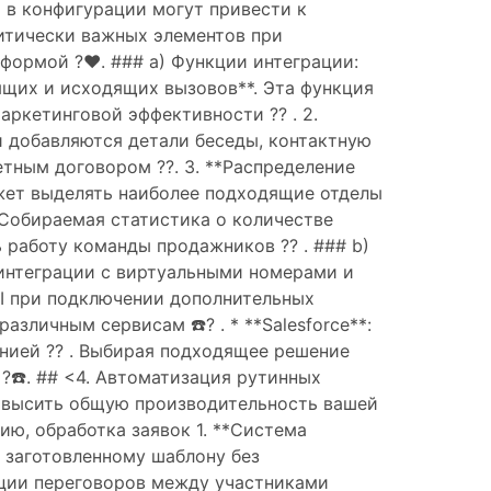
 в конфигурации могут привести к
ритически важных элементов при
ормой ?❤️. ### a) Функции интеграции:
дящих и исходящих вызовов**. Эта функция
ркетинговой эффективности ?? . 2.
и добавляются детали беседы, контактную
ным договором ??️. 3. **Распределение
жет выделять наиболее подходящие отделы
 Собираемая статистика о количестве
 работу команды продажников ?? . ### b)
нтеграции с виртуальными номерами и
I при подключении дополнительных
зличным сервисам ☎️? . * **Salesforce**:
нией ?? . Выбирая подходящее решение
☎️. ## <4. Автоматизация рутинных
овысить общую производительность вашей
ию, обработка заявок 1. **Система
 заготовленному шаблону без
зации переговоров между участниками