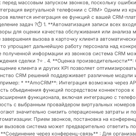
к перед массовым запуском звонков, поскольку ошибки
Интеграция виртуальной телефонии с CRM> Одним из к
ов является интеграция ее функций с вашей CRM-платф
деление задач ?⏱️ 1. **Автоматизация записи всех вхо
оры для оценки качества обслуживания или анализа ма
е завершения вызова в карточку клиента автоматическ
о упрощает дальнейшую работу персонала над конкрет
зе полученной информации из звонков система CRM мо
дения сделки ?⭐ . 4. **Оценка производительности**:
щение клиента и других KPI позволяет оптимизировать
нство CRM решений поддерживает различные модули и
пример: * **AmoCRM**: Интеграция возможна через AP
ость объединения функций посредством коннекторов к ра
сширения функционала, включая интеграцию с телефо
ость с выбранным провайдером виртуальных номеров ?
огают значительно снизить операционные затраты и п
втоматизации: Прием звонков, постановка на конференц
ии вызовов система может предварительно ответить по
. **Соединение через конференц-связь** : Для органи