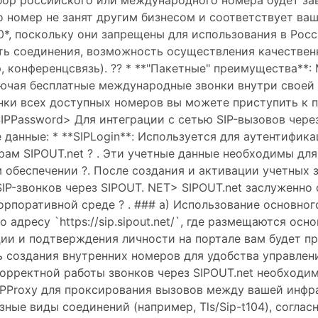
бор российского или международного номера будет зав
что номер не занят другим бизнесом и соответствует в
*, поскольку они запрещены для использования в Росси
сть соединения, возможность осуществления качествен
 конференцсвязь). ?? * **"Пакетные" преимущества**:
лючая бесплатные международные звонки внутри своей
нки всех доступных номеров вы можете приступить к п
SIPPassword> Для интеграции с сетью SIP-вызовов чере
анные: * **SIPLogin**: Используется для аутентификац
рам SIPOUT.net ? . Эти учетные данные необходимы дл
обеспечении ?. После создания и активации учетных 
 SIP-звонков через SIPOUT. NET> SIPOUT.net заслуженн
рпоративной среде ? . ### a) Использование основного 
о адресу `https://sip.sipout.net/`, где размещаются осн
и и подтверждения личности на портале вам будет пре
ь создания внутренних номеров для удобства управлени
орректной работы звонков через SIPOUT.net необходим
 SIPProxy для проксирования вызовов между вашей инфр
ые виды соединений (например, Tls/Sip-t104), согласно