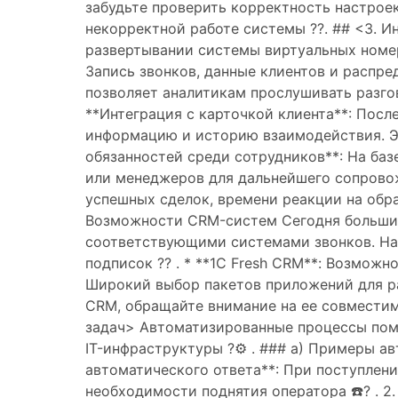
забудьте проверить корректность настрое
некорректной работе системы ??. ## <3. 
развертывании системы виртуальных номер
Запись звонков, данные клиентов и распре
позволяет аналитикам прослушивать разгов
**Интеграция с карточкой клиента**: Посл
информацию и историю взаимодействия. Эт
обязанностей среди сотрудников**: На ба
или менеджеров для дальнейшего сопровож
успешных сделок, времени реакции на обра
Возможности CRM-систем Сегодня больши
соответствующими системами звонков. На
подписок ?? . * **1C Fresh CRM**: Возможн
Широкий выбор пакетов приложений для ра
CRM, обращайте внимание на ее совместим
задач> Автоматизированные процессы пом
IT-инфраструктуры ?⚙️ . ### a) Примеры а
автоматического ответа**: При поступлен
необходимости поднятия оператора ☎️? . 2