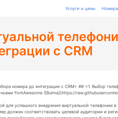
Услуги и цены
Номера
туальной телефони
теграции с CRM
ыбора номера до интеграции с CRM> ## <1. Выбор теле
ами FontAwesome ![Bulma](https://raw.githubuserconten
ой для успешного внедрения виртуальной телефонии в
омер должен соответствовать целевой аудитории и рег