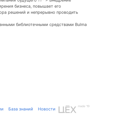
омпаний будущего ??* > Внедрение
рения бизнеса, повышает его
бора решений и непрерывно проводить
ранными библиотечными средствами Bulma
ии
База знаний
Новости