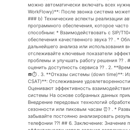
можно автоматически включать всех нужных
WorkFlowy)**: После звонка система может
### b) Технические аспекты реализации а
программного обеспечения, которое часто
способным: * Взаимодействовать с SIP/T104
обеспечения качественного звука ?? . * О
дальнейшего анализа или использования вн
отслеживайте ключевые показатели эффек
проблемы и улучшать работу решения ?? . 
оценить доступность сервиса ?? . 2. **Вр
☎️⏱️ . 3. **Отказы системы (down time)**: 
CSAT)**: Отслеживание удовлетворенности 
Оценивают эффективность взаимодействия 
системы На основе собранных данных прим
Внедрение передовых технологий обработки
сезонности или пиковым часам ⏰? . * Раз
забывайте постоянно анализировать резул
телефонии ??! ## 6. Заключение: Значение