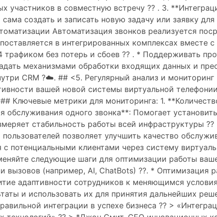
 участников в совместную встречу ?? . 3. **Интеграц
 сама создать и записать новую задачу или заявку для
втоматизации Автоматизация звонков реализуется пос
 поставляется в интегрированных комплексах вместе 
 трафиком без потерь и сбоев ?? . * Поддерживать про
бладать механизмами обработки входящих данных и пр
утри CRM ?️☁️. ## <5. Регулярный анализ и мониторин
тивности вашей новой системы виртуальной телефонии
### Ключевые метрики для мониторинга: 1. **Количест
емя обслуживания одного звонка**: Помогает установи
Измеряет стабильность работы всей инфраструктуры ??️ .
пользователей позволяет улучшить качество обслужива
с потенциальными клиентами через систему виртуаль
еняйте следующие шаги для оптимизации работы ваше
 вызовов (например, AI, ChatBots) ??. * Оптимизация 
витие адаптивности сотрудников к меняющимся условия
ьтаты и использовать их для принятия дальнейших ре
 правильной интеграции в успехе бизнеса ?? > «Интегр