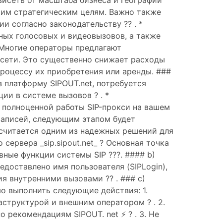
исеть от масштаба бизнеса и географии
ашим стратегическим целям. Важно также
и согласно законодательству ?? . *
ных голосовых и видеовызовов, а также
 Многие операторы предлагают
 сети. Это существенно снижает расходы
роцессу их приобретения или аренды. ###
з платформу SIPOUT.net, потребуется
ии в системе вызовов ? . *
я полноценной работы SIP-прокси на вашем
записей, следующим этапом будет
о считается одним из надежных решений для
сервера _sip.sipout.net_ ? Основная точка
овные функции системы SIP ???. #### b)
доставлено имя пользователя (SIPLogin),
я внутренними вызовами ?? . ### c)
о выполнить следующие действия: 1.
аструктурой и внешним оператором ? . 2.
 рекомендациям SIPOUT. net ⚡ ? . 3. Не