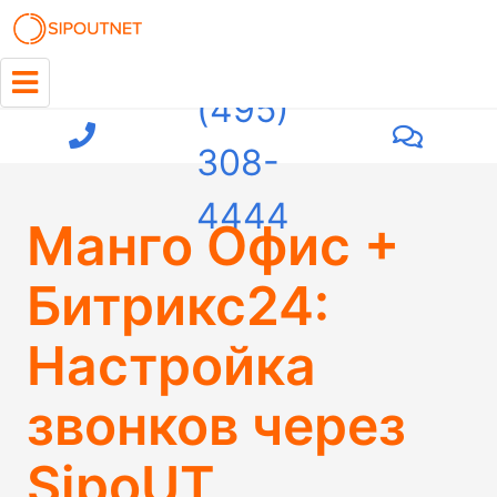
+7
(495)
308-
4444
Манго Офис +
Битрикс24:
Настройка
звонков через
SipoUT