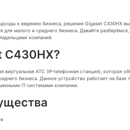
одходы к ведению бизнеса, решение Gigaset C430HX вы
я для малого и среднего бизнеса. Давайте разберёмся,
владельцами компаний.
et C430HX?
 виртуальная АТС (IP-teleфонная станция), которая о
еднего бизнеса. Данное устройство работает на базе т
менными IT-системами компании.
ущества
ов