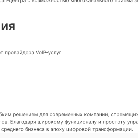
call-центра с возможностью многоканального приема з
ния
т провайдера VoIP-услуг
ибким решением для современных компаний, стремящих
тов. Благодаря широкому функционалу и простоту упра
 среднего бизнеса в эпоху цифровой трансформации.