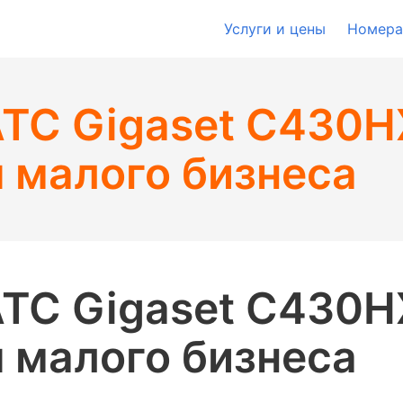
Услуги и цены
Номера
ТС Gigaset C430H
 малого бизнеса
ТС Gigaset C430H
 малого бизнеса